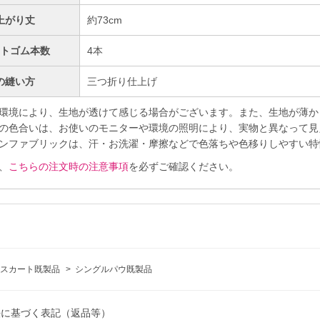
上がり丈
約73cm
ストゴム本数
4本
の縫い方
三つ折り仕上げ
環境により、生地が透けて感じる場合がございます。また、生地が薄か
の色合いは、お使いのモニターや環境の照明により、実物と異なって見
ンファブリックは、汗・お洗濯・摩擦などで色落ちや色移りしやすい特
、
こちらの注文時の注意事項
を必ずご確認ください。
スカート既製品
>
シングルパウ既製品
法に基づく表記（返品等）