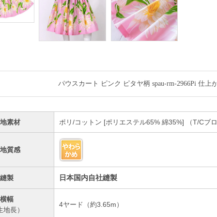
パウスカート ピンク ピタヤ柄 spau-rm-2966Pi 
生地素材
ポリ/コットン [ポリエステル65% 綿35%] （T/
生地質感
日本国内自社縫製
縫製
横幅
4ヤード（約3.65m）
生地長）