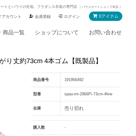
カートとハワイの生地、フラダンス衣装の専門店
［ パウスカートショップ本店 ］
0アイテム
イアカウント
会員登録
ログイン
商品一覧
ショップについて
お問い合わせ
仕上がり丈約73cm 4本ゴム【既製品】
商品番号
191956492
型番
spau-rm-2966Pi-73cm-4line
売り切れ
在庫
購入数
-