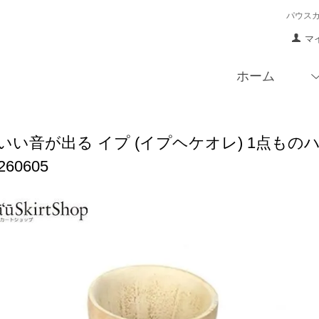
パウス
マ
ホーム
いい音が出る イプ (イプヘケオレ) 1点ものハン
u260605