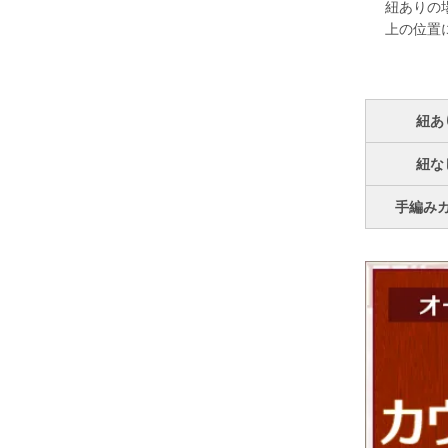
紐ありの
上の位置
紐あ
紐な
手編み