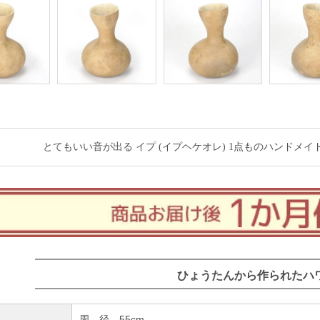
とてもいい音が出る イプ (イプヘケオレ) 1点ものハンドメイド (ヒロ せ
ひょうたんから作られたハ
周 径 55cm