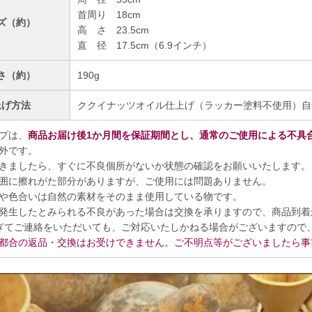
首周り 18cm
ズ（約）
高 さ 23.5cm
直 径 17.5cm（6.9インチ）
さ（約）
190g
上げ方法
ククイナッツオイル仕上げ（ラッカー塗料不使用）自
プは、
商品お届け後1か月間を保証期間とし、通常のご使用による不具
外です。
きましたら、すぐに不良個所がないか状態の確認をお願いいたします。
囲に擦れがた部分がありますが、ご使用には問題ありません。
や色合いは自然の素材をそのまま使用している物です。
発生したとみられる不良があった場合は交換を承りますので、商品到着
ぎてご連絡をいただいても、ご対応いたしかねる場合がございますので
都合の返品・交換はお受けできません。ご不明点等がございましたら事