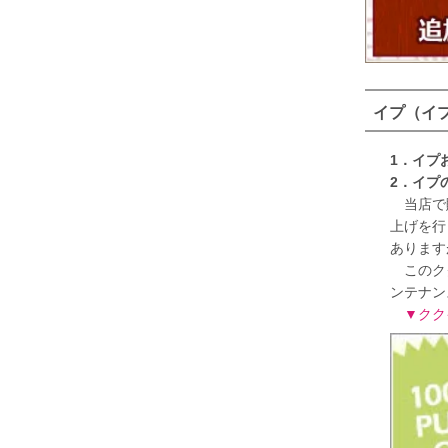
イプ（イ
1．イプ
2．イプ
当店で販
上げを行
あります
このクク
ンテナン
▼クク