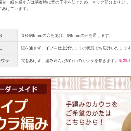
場合、紐を通す穴は演奏時に音の干渉を防ぐため、ネック部分より少し
にあけています。
り
直径約5mmの穴をあけ、約5mmの紐を通します。
し
紐を通さず、イプを仕上げたままの状態でお届けいたしま
カウラ
穴をあけず、編み込んだ約1cmのカウラを巻きます。
追加オ