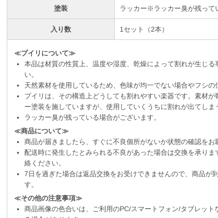
塗装
ラッカー※ラッカー臭が残って
入り数
1セット（2本）
≪プイリについて≫
本品は材質の性質上、温度や湿度、乾燥によって割れが生じる
い。
天然素材を使用しているため、色味が均一でない場合やフシの
プイリは、その構造上どうしても割れやすい楽器です。素材が
ー塗装を施していますが、使用していくうちに割れが出てしま
ラッカー臭が残っている場合がございます。
≪商品について≫
商品が届きましたら、すぐに不良個所がないか状態の確認をお
配送時に発生したとみられる不良があった場合は交換を承りま
絡ください。
7日を過ぎた場合は返品交換をお受けできませんので、商品が
す。
≪その他の注意事項≫
商品画像の色合いは、ご利用のPC/スマートフォン/タブレッ