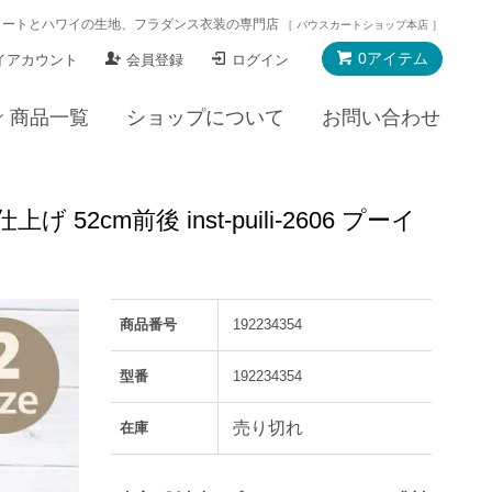
カートとハワイの生地、フラダンス衣装の専門店
［ パウスカートショップ本店 ］
0アイテム
イアカウント
会員登録
ログイン
商品一覧
ショップについて
お問い合わせ
cm前後 inst-puili-2606 プーイ
商品番号
192234354
型番
192234354
売り切れ
在庫