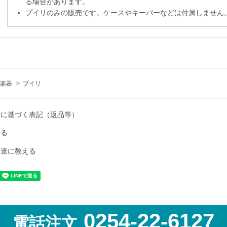
る場合があります。
プイリのみの販売です。ケースやキーパーなどは付属しません
楽器
>
プイリ
法に基づく表記（返品等）
ける
友達に教える
0254-22-6127
電話注文