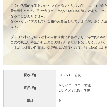
フラの代表的な楽器のひとつであるプイリ（pu'ili）は、竹で
天然素材のため、形や大きさ、色など1本1本に違いがあり、2
なることはありません。
なるべくサイズの似ている物を組み合わせていますが、多少の
ます。
プイリの中には成長途中の自然環境の影響により、節の間の黒
自然の風合いを生かした楽器の味わいをぜひお楽しみください
※本品は材質の性質上、保管環境の温度や湿度、特に乾燥によ
長さ(約)
51～53cm前後
Mサイズ：3.2cm前後
直径(約)
Lサイズ：3.5cm前後
素材
竹