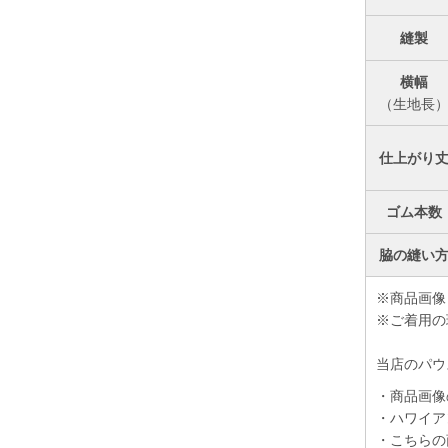
縫製
横幅
（生地長
仕上がり
ゴム本数
脇の縫い
※商品画像
※ご着用の
当店のパウ
・商品画像
・ハワイア
・こちらの