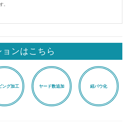
す。
ションはこちら
ピング加工
ヤード数追加
紐パウ化