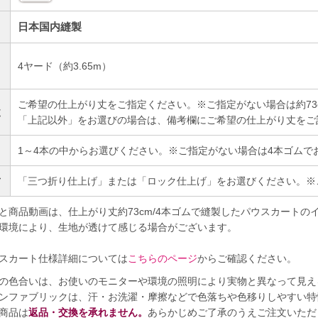
日本国内縫製
4ヤード（約3.65m）
）
ご希望の仕上がり丈をご指定ください。※ご指定がない場合は約73
丈
「上記以外」をお選びの場合は、備考欄にご希望の仕上がり丈をご
1～4本の中からお選びください。※ご指定がない場合は4本ゴムで
方
「三つ折り仕上げ」または「ロック仕上げ」をお選びください。※
と商品動画は、仕上がり丈約73cm/4本ゴムで縫製したパウスカートの
環境により、生地が透けて感じる場合がございます。
スカート仕様詳細については
こちらのページ
からご確認ください。
の色合いは、お使いのモニターや環境の照明により実物と異なって見え
ンファブリックは、汗・お洗濯・摩擦などで色落ちや色移りしやすい特
商品は
返品・交換を承れません。
あらかじめご了承のうえご注文いただ