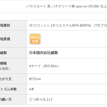
パウスカート 黒 バナナリーフ柄 spau-rm-2951BK 
生地素材
ポリ/コットン [ポリエステル65% 綿35%] （T/
生地質感
日本国内自社縫製
縫製
横幅
4ヤード（約3.65m）
生地長）
上がり丈
約72cm
ストゴム本数
4本
の縫い方
三つ折り仕上げ