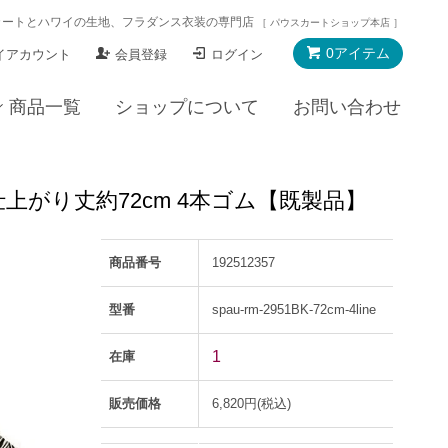
カートとハワイの生地、フラダンス衣装の専門店
［ パウスカートショップ本店 ］
0アイテム
イアカウント
会員登録
ログイン
商品一覧
ショップについて
お問い合わせ
K 仕上がり丈約72cm 4本ゴム【既製品】
商品番号
192512357
型番
spau-rm-2951BK-72cm-4line
1
在庫
販売価格
6,820円(税込)