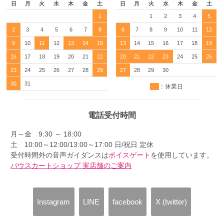
日
月
火
水
木
金
土
日
月
火
水
木
金
土
1
1
2
3
4
5
2
3
4
5
6
7
8
6
7
8
9
10
11
12
9
10
11
12
13
14
15
13
14
15
16
17
18
19
16
17
18
19
20
21
22
20
21
22
23
24
25
26
23
24
25
26
27
28
29
27
28
29
30
30
31
：休業日
電話受付時間
月～金 9:30 ～ 18:00
土 10:00～12:00/13:00～17:00 日/祝日 定休
受付時間外の音声ガイダンスは
ボイスゲート
を使用しています。
パウスカートショップ 実店舗のご案内
Instagram
LINE
facebook
X (twitter)