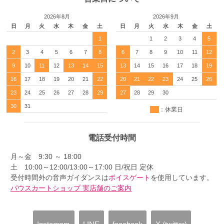
2026年8月
2026年9月
日
月
火
水
木
金
土
日
月
火
水
木
金
土
1
1
2
3
4
5
2
3
4
5
6
7
8
6
7
8
9
10
11
12
9
10
11
12
13
14
15
13
14
15
16
17
18
19
16
17
18
19
20
21
22
20
21
22
23
24
25
26
23
24
25
26
27
28
29
27
28
29
30
30
31
：休業日
電話受付時間
月～金 9:30 ～ 18:00
土 10:00～12:00/13:00～17:00 日/祝日 定休
受付時間外の音声ガイダンスは
ボイスゲート
を使用しています。
パウスカートショップ 実店舗のご案内