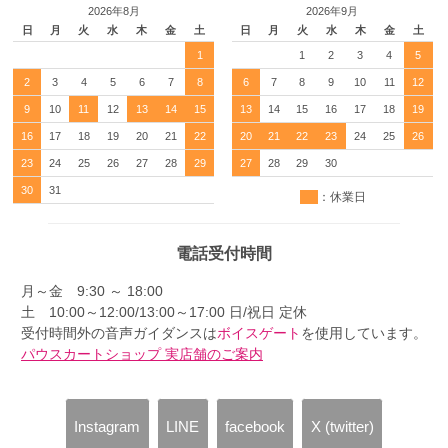
2026年8月
2026年9月
日
月
火
水
木
金
土
日
月
火
水
木
金
土
1
1
2
3
4
5
2
3
4
5
6
7
8
6
7
8
9
10
11
12
9
10
11
12
13
14
15
13
14
15
16
17
18
19
16
17
18
19
20
21
22
20
21
22
23
24
25
26
23
24
25
26
27
28
29
27
28
29
30
30
31
：休業日
電話受付時間
月～金 9:30 ～ 18:00
土 10:00～12:00/13:00～17:00 日/祝日 定休
受付時間外の音声ガイダンスは
ボイスゲート
を使用しています。
パウスカートショップ 実店舗のご案内
Instagram
LINE
facebook
X (twitter)