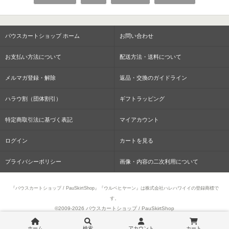
パウスカートショップ ホーム
お問い合わせ
お支払い方法について
配送方法・送料について
メルマガ登録・解除
返品・交換のガイドライン
ハラウ割（団体割引）
ギフトラッピング
特定商取引法に基づく表記
マイアカウント
ログイン
カートを見る
プライバシーポリシー
画像・内容の二次利用について
『パウスカートショップ / PauSkirtShop』『ウルベヒヤーン』は株式会社ハレハワイイの登録商標で
す。
©2009-
2026 パウスカートショップ / PauSkirtShop
ホーム
検索
アカウント
カート