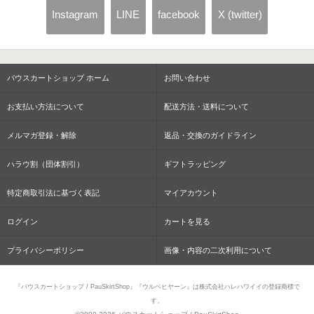
Instagram
LINE
facebook
X (twitter)
パウスカートショップ ホーム
お問い合わせ
お支払い方法について
配送方法・送料について
メルマガ登録・解除
返品・交換のガイドライン
ハラウ割（団体割引）
ギフトラッピング
特定商取引法に基づく表記
マイアカウント
ログイン
カートを見る
プライバシーポリシー
画像・内容の二次利用について
『パウスカートショップ / PauSkirtShop』『ウルベヒヤーン』は株式会社ハレハワイイの登録商標で
す。