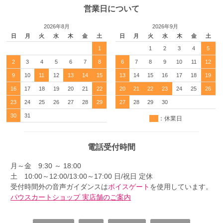
営業日について
2026年8月
2026年9月
日
月
火
水
木
金
土
日
月
火
水
木
金
土
1
1
2
3
4
5
2
3
4
5
6
7
8
6
7
8
9
10
11
12
9
10
11
12
13
14
15
13
14
15
16
17
18
19
16
17
18
19
20
21
22
20
21
22
23
24
25
26
23
24
25
26
27
28
29
27
28
29
30
30
31
：休業日
電話受付時間
月～金 9:30 ～ 18:00
土 10:00～12:00/13:00～17:00 日/祝日 定休
受付時間外の音声ガイダンスは
ボイスゲート
を使用しています。
パウスカートショップ 実店舗のご案内