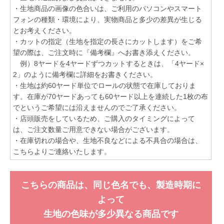
・生地商品の画像の色合いは、ご利用のパソコンやスマート
フォンの種類・環境により、実物商品と多少の差異が生じる
とお考えください。
・カットの指定（生地を指定の長さにカットします）をご希
望の際は、ご注文時に『備考欄』へお書き添えください。
例）8ヤードを4ヤードずつカットするときは、「4ヤード×
2」のように備考欄に詳細をお書きください。
・生地は約60ヤード単位でロールの状態で在庫しておりま
す。在庫が70ヤードあっても60ヤード以上を連続した1枚の布
でというご希望には沿えませんのでご了承ください。
・店頭販売をしているため、ご購入のタイミングによって
は、ご注文数量ご用意できない場合がございます。
・在庫切れの場合や、生地不良などによる不具合の場合は、
こちらよりご連絡いたします。
こちらの商品は、同じ色名でも、製造時期に
よって
生地の色味が多少異なる商品です