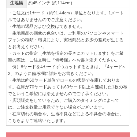
生地幅
約45インチ (約114cm)
・ご注文は1ヤード（約91.44cm）単位となります。1メート
ルではありませんのでご注意ください。
・生地の返品および交換はできません。
・生地商品の画像の色合いは、ご利用のパソコンやスマート
フォンの種類・環境により、実物商品と多少の差異が生じる
とお考えください。
・カットの指定（生地を指定の長さにカットします）をご希
望の際は、ご注文時に『備考欄』へお書き添えください。
例）8ヤードを4ヤードずつカットするときは、「4ヤード×
2」のように備考欄に詳細をお書きください。
・生地は約60ヤード単位でロールの状態で在庫しておりま
す。在庫が70ヤードあっても60ヤード以上を連続した1枚の布
でというご希望には沿えませんのでご了承ください。
・店頭販売をしているため、ご購入のタイミングによって
は、ご注文数量ご用意できない場合がございます。
・在庫切れの場合や、生地不良などによる不具合の場合は、
こちらよりご連絡いたします。