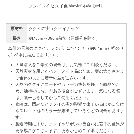
ククイレイ ヒスイ色 hlac-kul-jade【std】
原材料
ククイの実（ククイナッツ）
長さ
約75cm～85cm前後（紐部分を除く）
32個の天然のククイナッツが、1/4インチ（約6.4mm）幅のリ
ボン2本に結んであります。
大量購入をご希望の場合は、お気軽にご相談ください。
天然素材を用いたハンドメイド品のため、実の大きさおよ
び全体の長さに若干の差がございます。
天然のククイにコートやカラーの塗装を施した商品のた
め、独特のにおいがある場合がございます。気になる際
は、陰干しをしてからご使用ください。
塗装は、凹みなどククイの実の影響が出ているほかに欠け
やスレ、下地のカラーが露出しているなどの場合がありま
す。
製造時期により、ククイやリボンの色合いに若干の差異が
ある場合がございます。あらかじめご了承ください。