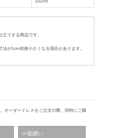
102cm
仕立てする商品です。
。
寸法が1cm前後小さくなる場合があります。
。
。オーダードレスをご注文の際、同時にご購
≫仮縫い