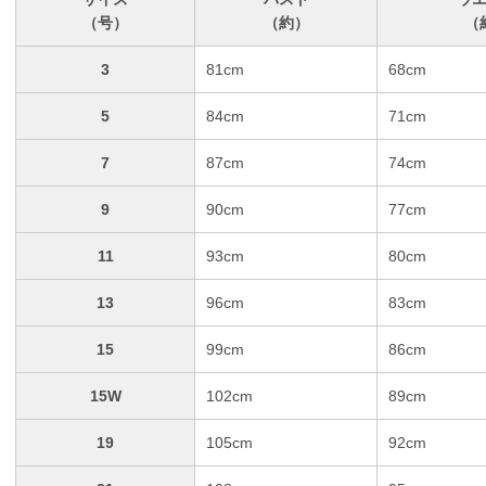
（号）
（約）
（
3
81cm
68cm
5
84cm
71cm
7
87cm
74cm
9
90cm
77cm
11
93cm
80cm
13
96cm
83cm
15
99cm
86cm
15W
102cm
89cm
19
105cm
92cm