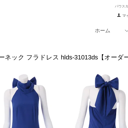
パウス
マ
ホーム
ネック フラドレス hlds-31013ds【オー