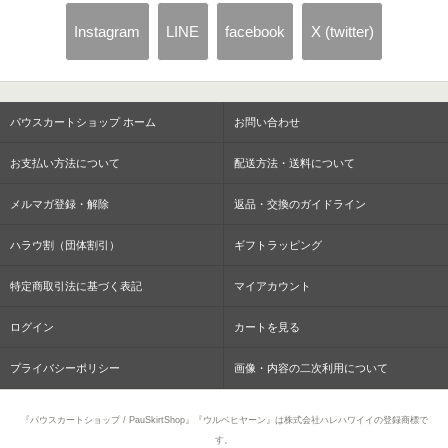
Instagram
LINE
facebook
X (twitter)
パウスカートショップ ホーム
お問い合わせ
お支払い方法について
配送方法・送料について
メルマガ登録・解除
返品・交換のガイドライン
ハラウ割（団体割引）
ギフトラッピング
特定商取引法に基づく表記
マイアカウント
ログイン
カートを見る
プライバシーポリシー
画像・内容の二次利用について
『パウスカートショップ / PauSkirtShop』『ウルベヒヤーン』は株式会社ハレハワイイの登録商標で
す。