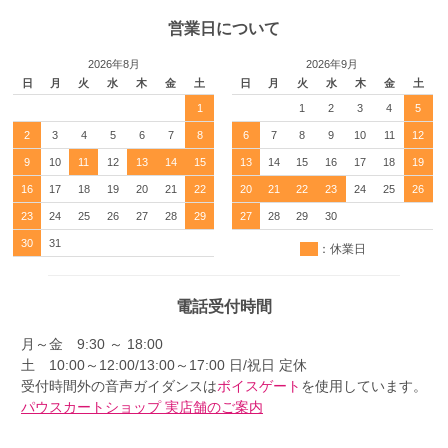
営業日について
2026年8月
2026年9月
日
月
火
水
木
金
土
日
月
火
水
木
金
土
1
1
2
3
4
5
2
3
4
5
6
7
8
6
7
8
9
10
11
12
9
10
11
12
13
14
15
13
14
15
16
17
18
19
16
17
18
19
20
21
22
20
21
22
23
24
25
26
23
24
25
26
27
28
29
27
28
29
30
30
31
：休業日
電話受付時間
月～金 9:30 ～ 18:00
土 10:00～12:00/13:00～17:00 日/祝日 定休
受付時間外の音声ガイダンスは
ボイスゲート
を使用しています。
パウスカートショップ 実店舗のご案内