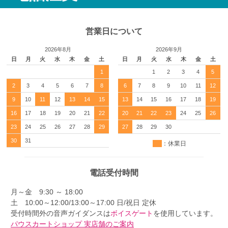
営業日について
2026年8月
2026年9月
日
月
火
水
木
金
土
日
月
火
水
木
金
土
1
1
2
3
4
5
2
3
4
5
6
7
8
6
7
8
9
10
11
12
9
10
11
12
13
14
15
13
14
15
16
17
18
19
16
17
18
19
20
21
22
20
21
22
23
24
25
26
23
24
25
26
27
28
29
27
28
29
30
30
31
：休業日
電話受付時間
月～金 9:30 ～ 18:00
土 10:00～12:00/13:00～17:00 日/祝日 定休
受付時間外の音声ガイダンスは
ボイスゲート
を使用しています。
パウスカートショップ 実店舗のご案内