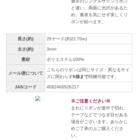
通常のシングルサテンリボン
と違い、両面に光沢があるた
め、裏表を気にせず美しくリ
ボンが結べます。
長さ(約)
25ヤード(約22.75m)
太さ(約)
3mm
素材
ポリエステル100%
こちらのリボンは同じサイズ・異なるサイ
メール便について
ズに関わらず
6個まで
同梱可能です。
JANコード
4582466926217
※ご注意ください※
まれにリボンが途中で切れ、
テープなどでつなぎ目がある
場合がございます。あらかじ
めご了承の上ご購入くださ
い。