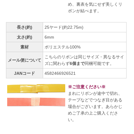
め、裏表を気にせず美しくリ
ボンが結べます。
長さ(約)
25ヤード(約22.75m)
太さ(約)
6mm
素材
ポリエステル100%
こちらのリボンは同じサイズ・異なるサイ
メール便について
ズに関わらず
6個まで
同梱可能です。
JANコード
4582466926521
※ご注意ください※
まれにリボンが途中で切れ、
テープなどでつなぎ目がある
場合がございます。あらかじ
めご了承の上ご購入くださ
い。