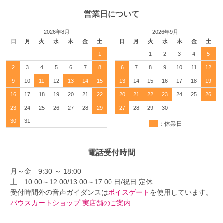
営業日について
2026年8月
2026年9月
日
月
火
水
木
金
土
日
月
火
水
木
金
土
1
1
2
3
4
5
2
3
4
5
6
7
8
6
7
8
9
10
11
12
9
10
11
12
13
14
15
13
14
15
16
17
18
19
16
17
18
19
20
21
22
20
21
22
23
24
25
26
23
24
25
26
27
28
29
27
28
29
30
30
31
：休業日
電話受付時間
月～金 9:30 ～ 18:00
土 10:00～12:00/13:00～17:00 日/祝日 定休
受付時間外の音声ガイダンスは
ボイスゲート
を使用しています。
パウスカートショップ 実店舗のご案内