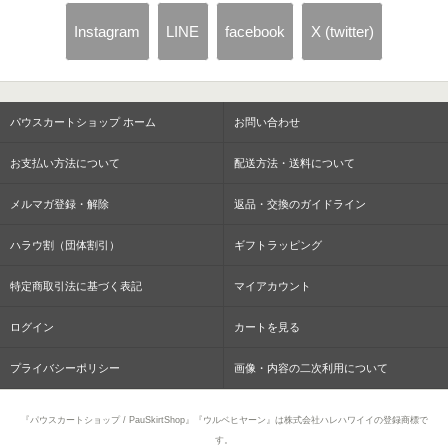
Instagram
LINE
facebook
X (twitter)
パウスカートショップ ホーム
お問い合わせ
お支払い方法について
配送方法・送料について
メルマガ登録・解除
返品・交換のガイドライン
ハラウ割（団体割引）
ギフトラッピング
特定商取引法に基づく表記
マイアカウント
ログイン
カートを見る
プライバシーポリシー
画像・内容の二次利用について
『パウスカートショップ / PauSkirtShop』『ウルベヒヤーン』は株式会社ハレハワイイの登録商標で
す。