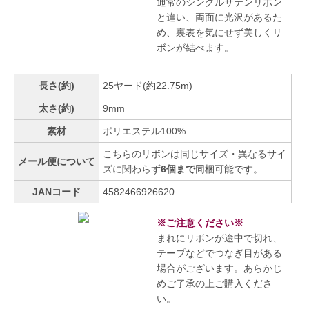
通常のシングルサテンリボン
と違い、両面に光沢があるた
め、裏表を気にせず美しくリ
ボンが結べます。
長さ(約)
25ヤード(約22.75m)
太さ(約)
9mm
素材
ポリエステル100%
こちらのリボンは同じサイズ・異なるサイ
メール便について
ズに関わらず
6個まで
同梱可能です。
JANコード
4582466926620
※ご注意ください※
まれにリボンが途中で切れ、
テープなどでつなぎ目がある
場合がございます。あらかじ
めご了承の上ご購入くださ
い。