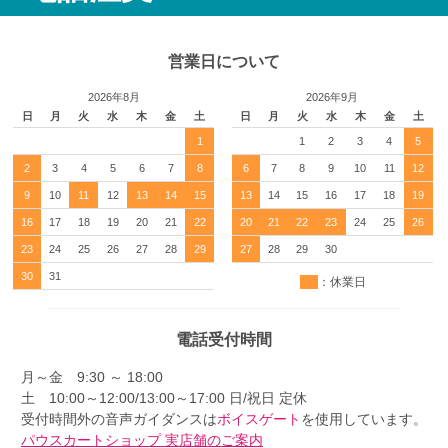
営業日について
2026年8月
2026年9月
日
月
火
水
木
金
土
日
月
火
水
木
金
土
1
1
2
3
4
5
2
3
4
5
6
7
8
6
7
8
9
10
11
12
9
10
11
12
13
14
15
13
14
15
16
17
18
19
16
17
18
19
20
21
22
20
21
22
23
24
25
26
23
24
25
26
27
28
29
27
28
29
30
30
31
：休業日
電話受付時間
月～金 9:30 ～ 18:00
土 10:00～12:00/13:00～17:00 日/祝日 定休
受付時間外の音声ガイダンスは
ボイスゲート
を使用しています。
パウスカートショップ 実店舗のご案内