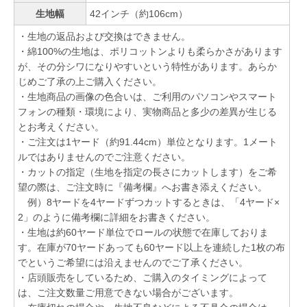
生地幅
42インチ（約106cm）
・生地の返品および交換はできません。
・綿100%の生地は、ポリコットンよりも柔らかさがあります
が、その分シワになりやすいという特性があります。あらか
じめご了承の上ご購入ください。
・生地商品の画像の色合いは、ご利用のパソコンやスマート
フォンの種類・環境により、実物商品と多少の差異が生じる
とお考えください。
・ご注文は1ヤード（約91.44cm）単位となります。1メート
ルではありませんのでご注意ください。
・カットの指定（生地を指定の長さにカットします）をご希
望の際は、ご注文時に『備考欄』へお書き添えください。
例）8ヤードを4ヤードずつカットするときは、「4ヤード×
2」のように備考欄に詳細をお書きください。
・生地は約60ヤード単位でロールの状態で在庫しておりま
す。在庫が70ヤードあっても60ヤード以上を連続した1枚の布
でというご希望には沿えませんのでご了承ください。
・店頭販売をしているため、ご購入のタイミングによって
は、ご注文数量ご用意できない場合がございます。