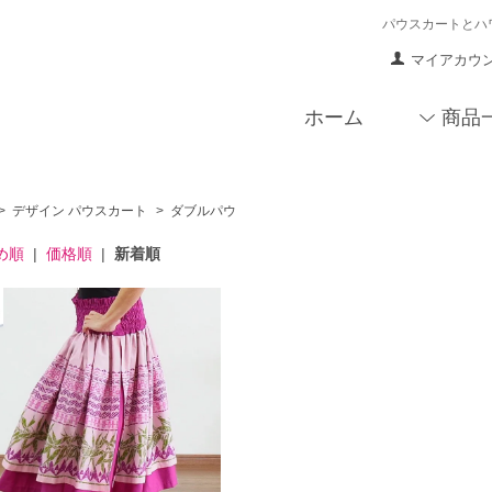
パウスカートとハ
マイアカウ
ホーム
商品
>
デザイン パウスカート
>
ダブルパウ
め順
|
価格順
|
新着順