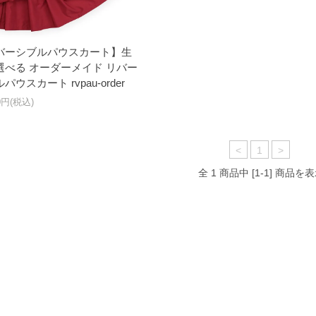
バーシブルパウスカート】生
選べる オーダーメイド リバー
パウスカート rvpau-order
10円(税込)
<
1
>
全 1 商品中 [1-1] 商品を