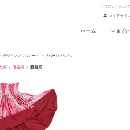
パウスカートとハ
マイアカウ
ホーム
商品
>
デザイン パウスカート
>
リバーシブルパウ
め順
|
価格順
|
新着順