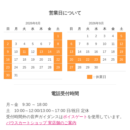
営業日について
2026年8月
2026年9月
日
月
火
水
木
金
土
日
月
火
水
木
金
土
1
1
2
3
4
5
2
3
4
5
6
7
8
6
7
8
9
10
11
12
9
10
11
12
13
14
15
13
14
15
16
17
18
19
16
17
18
19
20
21
22
20
21
22
23
24
25
26
23
24
25
26
27
28
29
27
28
29
30
30
31
：休業日
電話受付時間
月～金 9:30 ～ 18:00
土 10:00～12:00/13:00～17:00 日/祝日 定休
受付時間外の音声ガイダンスは
ボイスゲート
を使用しています。
パウスカートショップ 実店舗のご案内