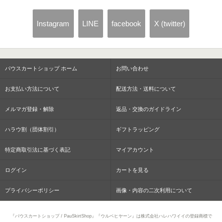
Instagram
LINE
facebook
X (twitter)
パウスカートショップ ホーム
お問い合わせ
お支払い方法について
配送方法・送料について
メルマガ登録・解除
返品・交換のガイドライン
ハラウ割（団体割引）
ギフトラッピング
特定商取引法に基づく表記
マイアカウント
ログイン
カートを見る
プライバシーポリシー
画像・内容の二次利用について
『パウスカートショップ / PauSkirtShop』『ウルベヒヤーン』は株式会社ハレハワイイの登録商標で