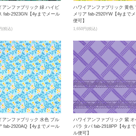
イアンファブリック 緑 ハイビ
ハワイアンファブリック 黄色 
 fab-2923GN【4yまでメール
メリア fab-2920YW【4yまで
】
便可】
0円(税込)
1,650円(税込)
イアンファブリック 水色 プル
ハワイアンファブリック 紫 オ
 fab-2920AQ【4yまでメール
パラ タパ fab-2918PP【4yま
】
ル便可】