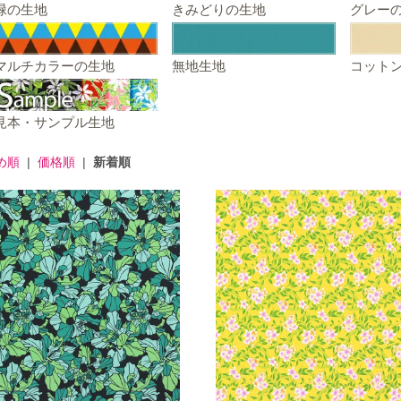
緑の生地
きみどりの生地
グレー
マルチカラーの生地
無地生地
コット
見本・サンプル生地
め順
|
価格順
|
新着順