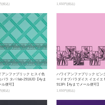
0円(税込)
1,650円(税込)
イアンファブリック ヒスイ色
ハワイアンファブリック ピンク
パラ タパ fab-2918JD【4yま
ードオブパラダイス イエイエ fa
ール便可】
913Pi【4yまでメール便可】
0円(税込)
1,650円(税込)