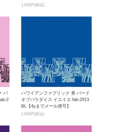
1,650円(税込)
 バ
ハワイアンファブリック 青 バード
b-2
オブパラダイス イエイエ fab-2913
BL【4yまでメール便可】
1,650円(税込)