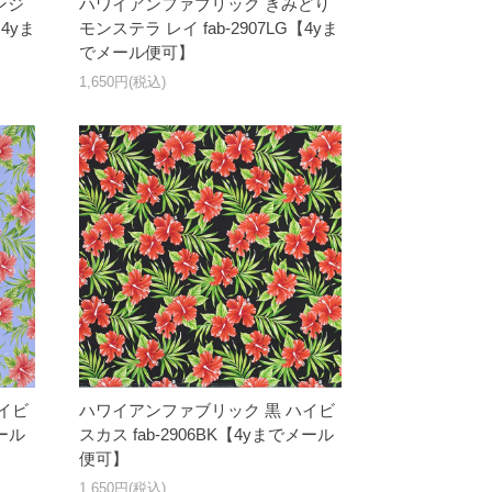
ンジ
ハワイアンファブリック きみどり
【4yま
モンステラ レイ fab-2907LG【4yま
でメール便可】
1,650円(税込)
イビ
ハワイアンファブリック 黒 ハイビ
メール
スカス fab-2906BK【4yまでメール
便可】
1,650円(税込)