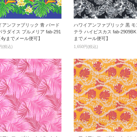
イアンファブリック 青 バード
ハワイアンファブリック 黒 モ
ラダイス プルメリア fab-291
テラ ハイビスカス fab-2909BK
【4yまでメール便可】
までメール便可】
0円(税込)
1,650円(税込)