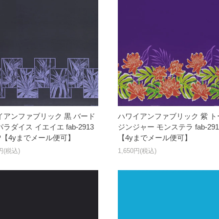
イアンファブリック 黒 バード
ハワイアンファブリック 紫 ト
ラダイス イエイエ fab-2913
ジンジャー モンステラ fab-291
P【4yまでメール便可】
【4yまでメール便可】
0円(税込)
1,650円(税込)