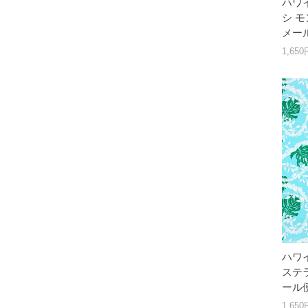
ハワ
シ モ
メー
1,65
ハワ
ステラ
ール
1,65