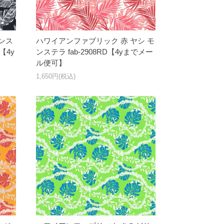
ンス
ハワイアンファブリック 赤 ヤシ モ
【4y
ンステラ fab-2908RD【4yまでメー
ル便可】
1,650円(税込)