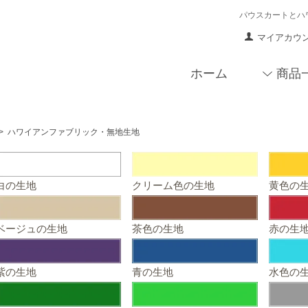
パウスカートとハ
マイアカウ
ホーム
商品
>
ハワイアンファブリック・無地生地
白の生地
クリーム色の生地
黄色の
ベージュの生地
茶色の生地
赤の生
紫の生地
青の生地
水色の