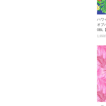
ハワ
オブパ
0BL
1,65