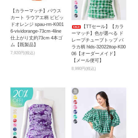
【カラーマッチ】パウス
カート ラウアエ柄 ビビッ
ドオレンジ spau-rm-K001
【TTセール】【カラ
6-vividorange-73cm-4line
ーマッチ】色が選べる ド
仕上がり丈約73cm 4本ゴ
レープチューブトップ パ
ム【既製品】
ラカ柄 hlds-32022ttop-K00
7,920円(税込)
06【オーダーメイド】
【メール便可】
8,990円(税込)