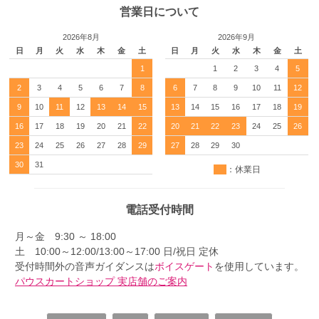
営業日について
2026年8月
2026年9月
日
月
火
水
木
金
土
日
月
火
水
木
金
土
1
1
2
3
4
5
2
3
4
5
6
7
8
6
7
8
9
10
11
12
9
10
11
12
13
14
15
13
14
15
16
17
18
19
16
17
18
19
20
21
22
20
21
22
23
24
25
26
23
24
25
26
27
28
29
27
28
29
30
30
31
：休業日
電話受付時間
月～金 9:30 ～ 18:00
土 10:00～12:00/13:00～17:00 日/祝日 定休
受付時間外の音声ガイダンスは
ボイスゲート
を使用しています。
パウスカートショップ 実店舗のご案内