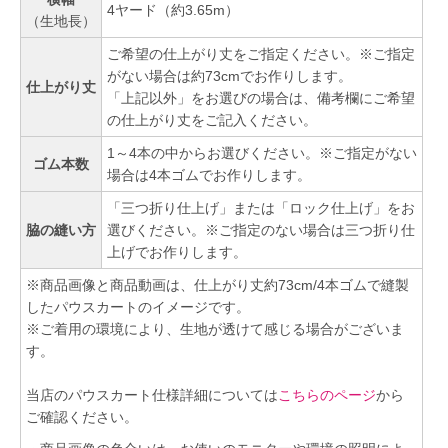
4ヤード（約3.65m）
（生地長）
ご希望の仕上がり丈をご指定ください。※ご指定
がない場合は約73cmでお作りします。
仕上がり丈
「上記以外」をお選びの場合は、備考欄にご希望
の仕上がり丈をご記入ください。
1～4本の中からお選びください。※ご指定がない
ゴム本数
場合は4本ゴムでお作りします。
「三つ折り仕上げ」または「ロック仕上げ」をお
脇の縫い方
選びください。※ご指定のない場合は三つ折り仕
上げでお作りします。
※商品画像と商品動画は、仕上がり丈約73cm/4本ゴムで縫製
したパウスカートのイメージです。
※ご着用の環境により、生地が透けて感じる場合がございま
す。
当店のパウスカート仕様詳細については
こちらのページ
から
ご確認ください。