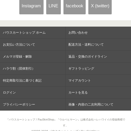
Instagram
LINE
facebook
X (twitter)
パウスカートショップ ホーム
お問い合わせ
お支払い方法について
配送方法・送料について
メルマガ登録・解除
返品・交換のガイドライン
ハラウ割（団体割引）
ギフトラッピング
特定商取引法に基づく表記
マイアカウント
ログイン
カートを見る
プライバシーポリシー
画像・内容の二次利用について
『パウスカートショップ / PauSkirtShop』『ウルベヒヤーン』は株式会社ハレハワイイの登録商標で
す。