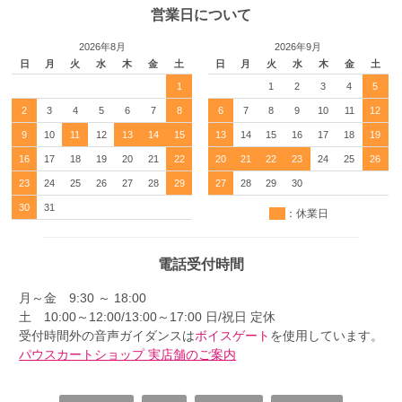
営業日について
2026年8月
2026年9月
日
月
火
水
木
金
土
日
月
火
水
木
金
土
1
1
2
3
4
5
2
3
4
5
6
7
8
6
7
8
9
10
11
12
9
10
11
12
13
14
15
13
14
15
16
17
18
19
16
17
18
19
20
21
22
20
21
22
23
24
25
26
23
24
25
26
27
28
29
27
28
29
30
30
31
：休業日
電話受付時間
月～金 9:30 ～ 18:00
土 10:00～12:00/13:00～17:00 日/祝日 定休
受付時間外の音声ガイダンスは
ボイスゲート
を使用しています。
パウスカートショップ 実店舗のご案内