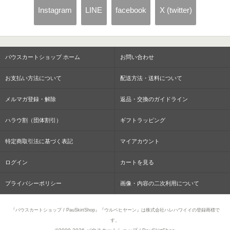
Instagram
LINE
facebook
X (twitter)
パウスカートショップ ホーム
お問い合わせ
お支払い方法について
配送方法・送料について
メルマガ登録・解除
返品・交換のガイドライン
ハラウ割（団体割引）
ギフトラッピング
特定商取引法に基づく表記
マイアカウント
ログイン
カートを見る
プライバシーポリシー
画像・内容の二次利用について
『パウスカートショップ / PauSkirtShop』『ウルベヒヤーン』は株式会社ハレハワイイの登録商標で
す。