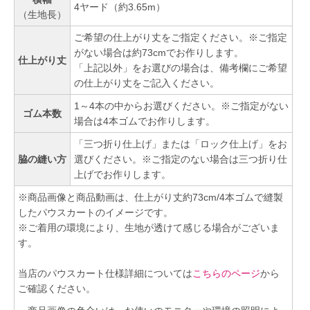
4ヤード（約3.65m）
（生地長）
ご希望の仕上がり丈をご指定ください。※ご指定
がない場合は約73cmでお作りします。
仕上がり丈
「上記以外」をお選びの場合は、備考欄にご希望
の仕上がり丈をご記入ください。
1～4本の中からお選びください。※ご指定がない
ゴム本数
場合は4本ゴムでお作りします。
「三つ折り仕上げ」または「ロック仕上げ」をお
脇の縫い方
選びください。※ご指定のない場合は三つ折り仕
上げでお作りします。
※商品画像と商品動画は、仕上がり丈約73cm/4本ゴムで縫製
したパウスカートのイメージです。
※ご着用の環境により、生地が透けて感じる場合がございま
す。
当店のパウスカート仕様詳細については
こちらのページ
から
ご確認ください。