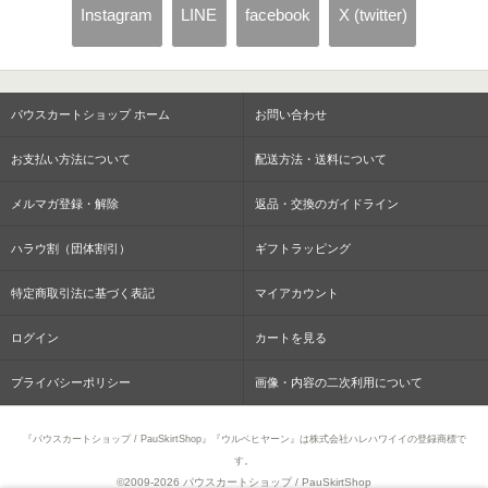
Instagram
LINE
facebook
X (twitter)
パウスカートショップ ホーム
お問い合わせ
お支払い方法について
配送方法・送料について
メルマガ登録・解除
返品・交換のガイドライン
ハラウ割（団体割引）
ギフトラッピング
特定商取引法に基づく表記
マイアカウント
ログイン
カートを見る
プライバシーポリシー
画像・内容の二次利用について
『パウスカートショップ / PauSkirtShop』『ウルベヒヤーン』は株式会社ハレハワイイの登録商標で
す。
©2009-
2026 パウスカートショップ / PauSkirtShop