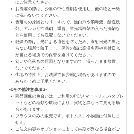
にご注意ください。
お洗濯の際は、少量の中性洗剤を使用し、他の物と一緒
に洗わないでください。
色落ちの原因となりますので、漂白剤や消毒液、酸性洗
剤、アルカリ性洗剤、重曹、蛍光増白剤の入った洗剤な
どを使用してお洗濯しないでください。
乾燥の際は、光による退色を防ぐため、直射日光の当た
らない場所で陰干しし、保管の際は高温多湿や直射日光
が当たる場所での保管を避けてください。
匂いや色落ちの原因となりますので、湿ったまま放置し
ないでください。
生地の特性上、お洗濯で多少縮む場合がありますので、
あらかじめご了承ください。
≪その他注意事項≫
商品画像の色合いは、ご利用のPC/スマートフォン/タブレ
ットなどの種類や環境により、実物と異なって見える場
合があります。
ブラウスのみの販売です。ボトムス、小物類は付属しま
せん。
ご注文内容やオプションによって納期が異なる場合がご