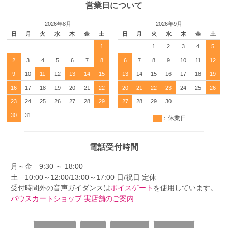
営業日について
2026年8月
2026年9月
日
月
火
水
木
金
土
日
月
火
水
木
金
土
1
1
2
3
4
5
2
3
4
5
6
7
8
6
7
8
9
10
11
12
9
10
11
12
13
14
15
13
14
15
16
17
18
19
16
17
18
19
20
21
22
20
21
22
23
24
25
26
23
24
25
26
27
28
29
27
28
29
30
30
31
：休業日
電話受付時間
月～金 9:30 ～ 18:00
土 10:00～12:00/13:00～17:00 日/祝日 定休
受付時間外の音声ガイダンスは
ボイスゲート
を使用しています。
パウスカートショップ 実店舗のご案内