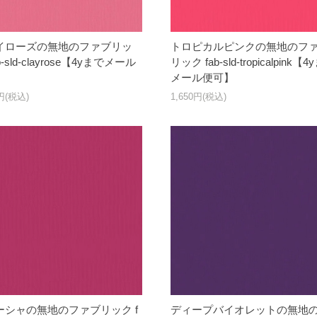
イローズの無地のファブリッ
トロピカルピンクの無地のフ
b-sld-clayrose【4yまでメール
リック fab-sld-tropicalpink【
】
メール便可】
0円(税込)
1,650円(税込)
ーシャの無地のファブリック f
ディープバイオレットの無地