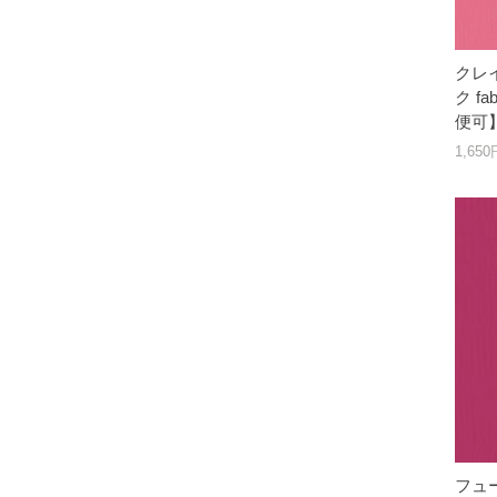
クレ
ク fa
便可
1,65
フュ