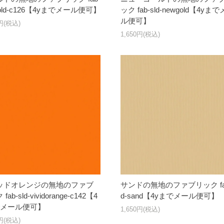
-gold-c126【4yまでメール便可】
ック fab-sld-newgold【4yま
ル便可】
0円(税込)
1,650円(税込)
ッドオレンジの無地のファブ
サンドの無地のファブリック fab
fab-sld-vividorange-c142【4
d-sand【4yまでメール便可】
でメール便可】
1,650円(税込)
0円(税込)