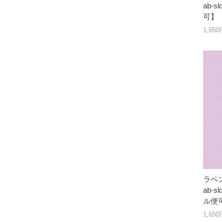
ab-s
可】
1,65
ラベ
ab-s
ル便
1,65