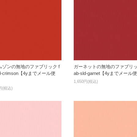
ムゾンの無地のファブリック f
ガーネットの無地のファブリック
ld-crimson【4yまでメール便
ab-sld-garnet【4yまでメー
1,650円(税込)
0円(税込)