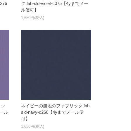
276
ク fab-sld-violet-c075【4yまでメー
ル便可】
1,650円(税込)
リッ
ネイビーの無地のファブリック fab-
でメール
sld-navy-c266【4yまでメール便
可】
1,650円(税込)