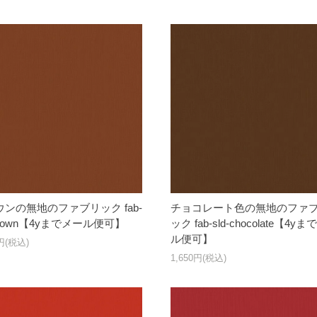
ンの無地のファブリック fab-
チョコレート色の無地のファ
-brown【4yまでメール便可】
ック fab-sld-chocolate【4y
ル便可】
0円(税込)
1,650円(税込)