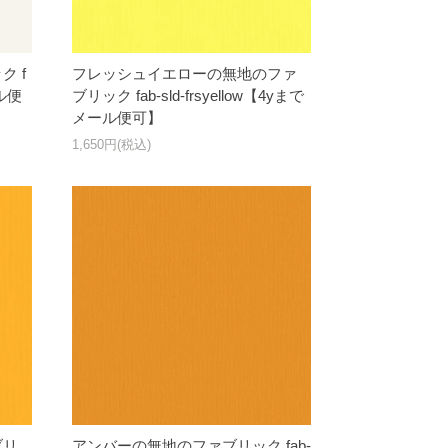
 f
フレッシュイエローの無地のファ
ール便
ブリック fab-sld-frsyellow【4yまで
メール便可】
1,650円(税込)
ブリ
アンバーの無地のファブリック fab-