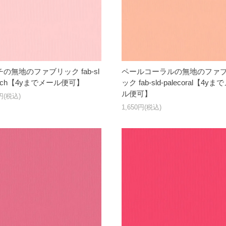
の無地のファブリック fab-sl
ペールコーラルの無地のファ
each【4yまでメール便可】
ック fab-sld-palecoral【4yま
ル便可】
0円(税込)
1,650円(税込)