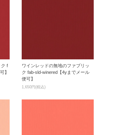
 f
ワインレッドの無地のファブリッ
ル便可】
ク fab-sld-winered【4yまでメール
便可】
1,650円(税込)