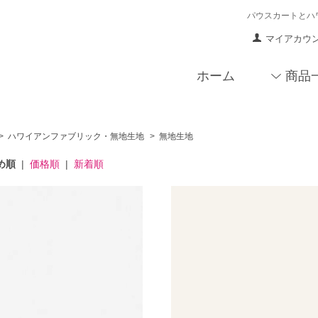
パウスカートとハ
マイアカウ
ホーム
商品
>
ハワイアンファブリック・無地生地
>
無地生地
め順
|
価格順
|
新着順