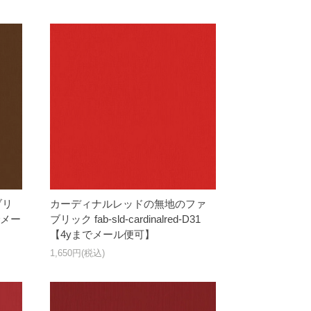
ブリ
カーディナルレッドの無地のファ
までメー
ブリック fab-sld-cardinalred-D31
【4yまでメール便可】
1,650円(税込)