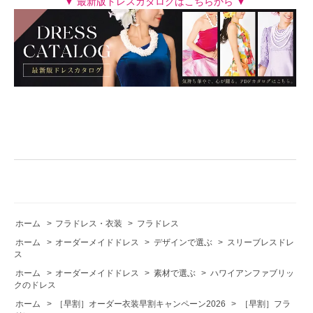
▼ 最新版ドレスカタログはこちらから ▼
ホーム
>
フラドレス・衣装
>
フラドレス
ホーム
>
オーダーメイドドレス
>
デザインで選ぶ
>
スリーブレスドレ
ス
ホーム
>
オーダーメイドドレス
>
素材で選ぶ
>
ハワイアンファブリッ
クのドレス
ホーム
>
［早割］オーダー衣装早割キャンペーン2026
>
［早割］フラ