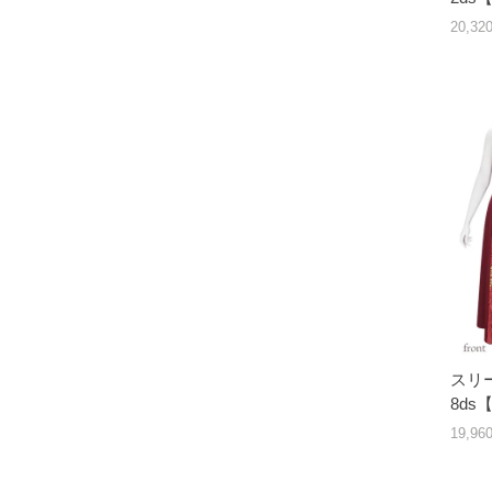
20,3
スリー
8d
19,9