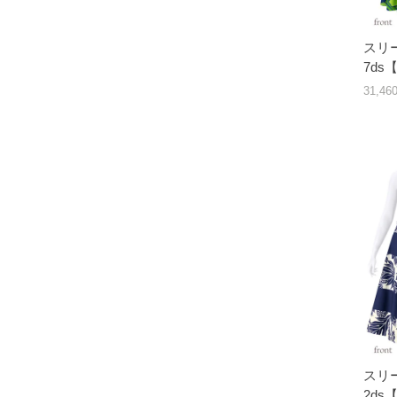
スリー
7d
31,4
スリー
2d