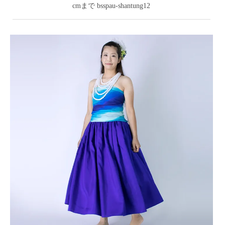
cmまで bsspau-shantung12