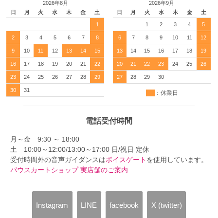
2026年8月
2026年9月
日
月
火
水
木
金
土
日
月
火
水
木
金
土
1
1
2
3
4
5
2
3
4
5
6
7
8
6
7
8
9
10
11
12
9
10
11
12
13
14
15
13
14
15
16
17
18
19
16
17
18
19
20
21
22
20
21
22
23
24
25
26
23
24
25
26
27
28
29
27
28
29
30
30
31
：休業日
電話受付時間
月～金 9:30 ～ 18:00
土 10:00～12:00/13:00～17:00 日/祝日 定休
受付時間外の音声ガイダンスは
ボイスゲート
を使用しています。
パウスカートショップ 実店舗のご案内
Instagram
LINE
facebook
X (twitter)