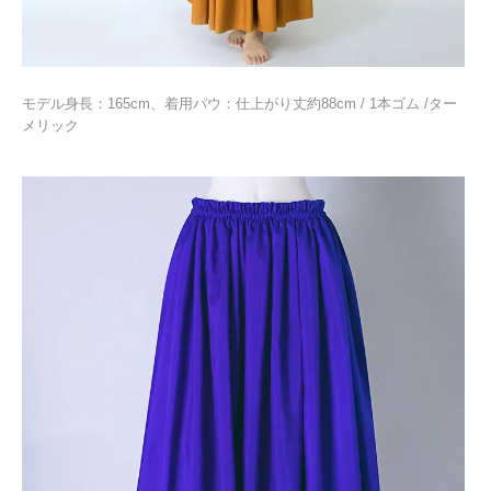
モデル身長：165cm、着用パウ：仕上がり丈約88cm / 1本ゴム /ター
メリック