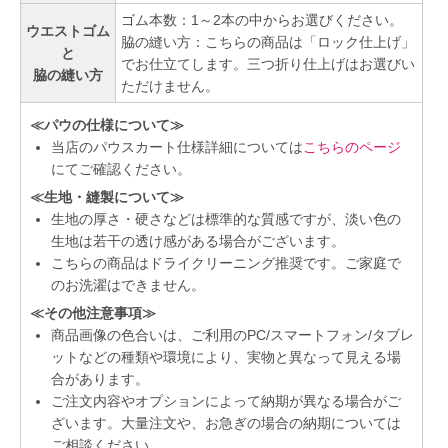
ゴム本数：1～2本の中からお選びください。
ウエストゴム
脇の縫い方：こちらの商品は「ロック仕上げ」
と
でお仕立てします。三つ折り仕上げはお選びい
脇の縫い方
ただけません。
≪パウの仕様について≫
当店のパウスカート仕様詳細については
こちらのページ
にてご確認ください。
≪生地・縫製について≫
生地の厚さ・硬さなどは標準的な質感ですが、淡い色の
生地は若干の透け感がある場合がございます。
こちらの商品はドライクリーニング推奨です。ご家庭で
のお洗濯はできません。
≪その他注意事項≫
商品画像の色合いは、ご利用のPC/スマートフォン/タブレ
ットなどの種類や環境により、実物と異なって見える場
合があります。
ご注文内容やオプションによって納期が異なる場合がご
ざいます。大量注文や、お急ぎの場合の納期については
ご相談ください。