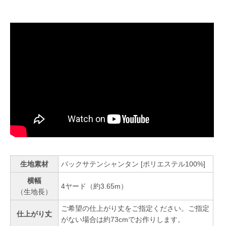
生地素材
バックサテンシャンタン [ポリエステル100%]
横幅
4ヤード（約3.65m）
（生地長）
ご希望の仕上がり丈をご指定ください。ご指定
仕上がり丈
がない場合は約73cmでお作りします。