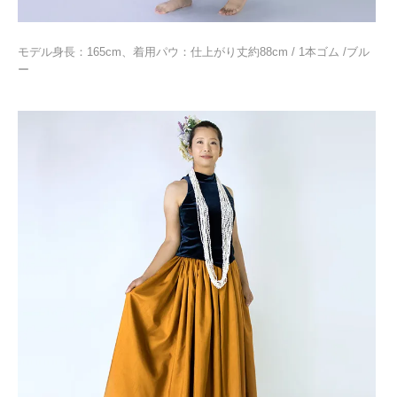
モデル身長：165cm、着用パウ：仕上がり丈約88cm / 1本ゴム /ブル
ー