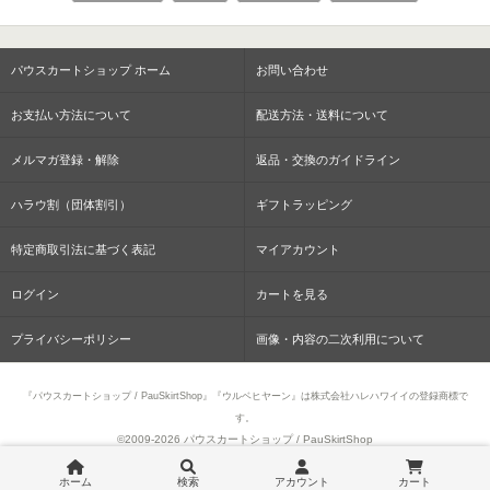
パウスカートショップ ホーム
お問い合わせ
お支払い方法について
配送方法・送料について
メルマガ登録・解除
返品・交換のガイドライン
ハラウ割（団体割引）
ギフトラッピング
特定商取引法に基づく表記
マイアカウント
ログイン
カートを見る
プライバシーポリシー
画像・内容の二次利用について
『パウスカートショップ / PauSkirtShop』『ウルベヒヤーン』は株式会社ハレハワイイの登録商標で
す。
©2009-
2026 パウスカートショップ / PauSkirtShop
ホーム
検索
アカウント
カート