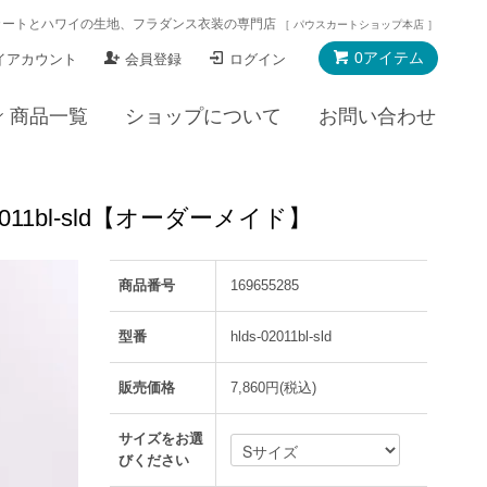
カートとハワイの生地、フラダンス衣装の専門店
［ パウスカートショップ本店 ］
0アイテム
イアカウント
会員登録
ログイン
商品一覧
ショップについて
お問い合わせ
11bl-sld【オーダーメイド】
商品番号
169655285
型番
hlds-02011bl-sld
販売価格
7,860円(税込)
サイズをお選
びください