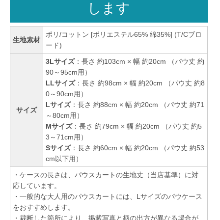
します
ポリ/コットン [ポリエステル65% 綿35%] (T/Cブロ
生地素材
ード)
3Lサイズ
：長さ 約103cm × 幅 約20cm （パウ丈 約
90～95cm用）
LLサイズ
：長さ 約98cm × 幅 約20cm （パウ丈 約8
0～90cm用）
Lサイズ
：長さ 約88cm × 幅 約20cm （パウ丈 約71
サイズ
～80cm用）
Mサイズ
：長さ 約79cm × 幅 約20cm （パウ丈 約5
3～71cm用）
Sサイズ
：長さ 約60cm × 幅 約20cm （パウ丈 約53
cm以下用）
・ケースの長さは、パウスカートの生地丈（当店基準）に対
応しています。
・一般的な大人用のパウスカートには、Lサイズのパウケース
をおすすめします。
・裁断した箇所により、掲載写真と柄の出方が異なる場合が