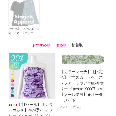
フラ衣装・アパレル - C
Mレフア・ラウアエ
おすすめ順
|
価格順
|
新着順
【カラーマッチ】【限定
色】パウスカートケース
レフア・ラウアエ総柄 オ
リーブ pcase-K0007-olive
【メール便可】★オーダ
ーメイド
【TTセール】【カラ
2,200円(税込)
ーマッチ】色が選べる ド
レープチューブトップ レ