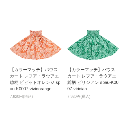
【カラーマッチ】パウス
【カラーマッチ】パウス
カート レフア・ラウアエ
カート レフア・ラウアエ
総柄 ビビッドオレンジ sp
総柄 ビリジアン spau-K00
au-K0007-vividorange
07-viridian
7,920円(税込)
7,920円(税込)