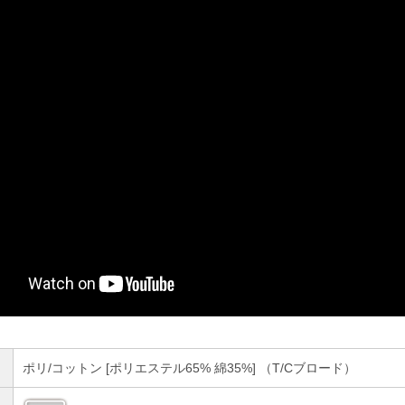
ポリ/コットン [ポリエステル65% 綿35%] （T/Cブロード）