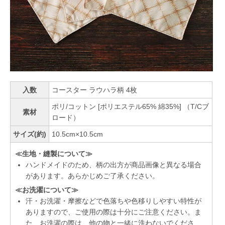
入数
コースター ラウハラ柄 4枚
ポリ/コットン [ポリエステル65% 綿35%] （T/Cブ
素材
ロード）
サイズ(約)
10.5cm×10.5cm
≪生地・縫製について≫
ハンドメイドのため、柄の出方が商品画像と異なる場合
があります。あらかじめご了承ください。
≪お洗濯について≫
汗・お洗濯・摩擦などで色落ちや色移りしやすい特性が
ありますので、ご使用の際は十分にご注意ください。ま
た、お洗濯の際は、他の物と一緒に洗わないでくださ