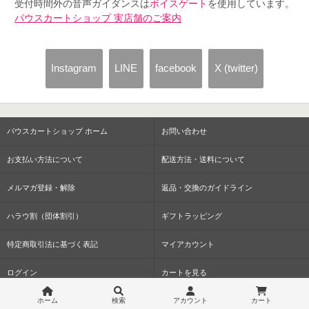
受付時間外の音声ガイダンスは
ボイスゲート
を使用しています。
パウスカートショップ 実店舗のご案内
Instagram
LINE
facebook
X (twitter)
パウスカートショップ ホーム
お問い合わせ
お支払い方法について
配送方法・送料について
メルマガ登録・解除
返品・交換のガイドライン
ハラウ割（団体割引）
ギフトラッピング
特定商取引法に基づく表記
マイアカウント
ログイン
カートを見る
プライバシーポリシー
画像・内容の二次利用について
ホーム
検索
アカウント
カート