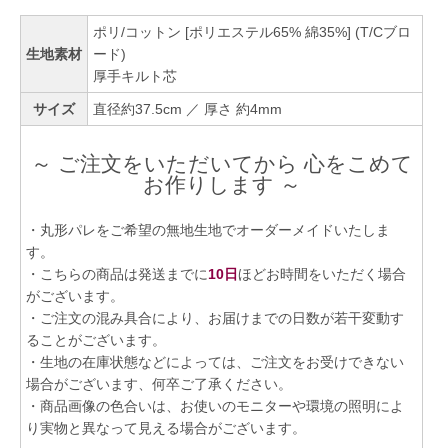
ポリ/コットン [ポリエステル65% 綿35%] (T/Cブロ
生地素材
ード)
厚手キルト芯
サイズ
直径約37.5cm ／ 厚さ 約4mm
～ ご注文をいただいてから 心をこめて
お作りします ～
・丸形パレをご希望の無地生地でオーダーメイドいたしま
す。
・こちらの商品は発送までに
10日
ほどお時間をいただく場合
がございます。
・ご注文の混み具合により、お届けまでの日数が若干変動す
ることがございます。
・生地の在庫状態などによっては、ご注文をお受けできない
場合がございます、何卒ご了承ください。
・商品画像の色合いは、お使いのモニターや環境の照明によ
り実物と異なって見える場合がございます。