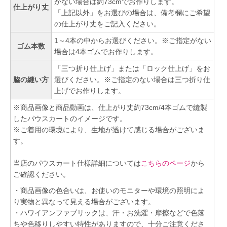
がない場合は約73cmでお作りします。
仕上がり丈
「上記以外」をお選びの場合は、備考欄にご希望
の仕上がり丈をご記入ください。
1～4本の中からお選びください。※ご指定がない
ゴム本数
場合は4本ゴムでお作りします。
「三つ折り仕上げ」または「ロック仕上げ」をお
脇の縫い方
選びください。※ご指定のない場合は三つ折り仕
上げでお作りします。
※商品画像と商品動画は、仕上がり丈約73cm/4本ゴムで縫製
したパウスカートのイメージです。
※ご着用の環境により、生地が透けて感じる場合がございま
す。
当店のパウスカート仕様詳細については
こちらのページ
から
ご確認ください。
・商品画像の色合いは、お使いのモニターや環境の照明によ
り実物と異なって見える場合がございます。
・ハワイアンファブリックは、汗・お洗濯・摩擦などで色落
ちや色移りしやすい特性がありますので、十分ご注意くださ