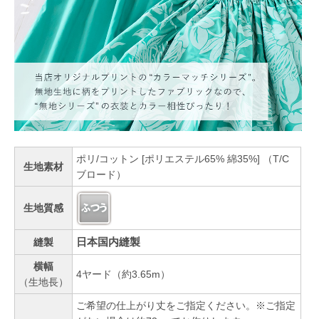
ポリ/コットン [ポリエステル65% 綿35%] （T/C
生地素材
ブロード）
生地質感
日本国内縫製
縫製
横幅
4ヤード（約3.65m）
（生地長）
ご希望の仕上がり丈をご指定ください。※ご指定