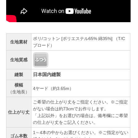
ポリ/コットン [ポリエステル65% 綿35%] （T/C
生地素材
ブロード）
生地質感
日本国内縫製
縫製
横幅
4ヤード（約3.65m）
（生地長）
ご希望の仕上がり丈をご指定ください。※ご指定
がない場合は約73cmでお作りします。
仕上がり丈
「上記以外」をお選びの場合は、備考欄にご希望
の仕上がり丈をご記入ください。
1～4本の中からお選びください。※ご指定がない
ゴム本数