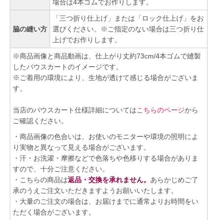
場合は4本ゴムでお作りします。
「三つ折り仕上げ」または「ロック仕上げ」をお
脇の縫い方
選びください。※ご指定のない場合は三つ折り仕
上げでお作りします。
※商品画像と商品動画は、仕上がり丈約73cm/4本ゴムで縫製
したパウスカートのイメージです。
※ご着用の環境により、生地が透けて感じる場合がございま
す。
当店のパウスカート仕様詳細については
こちらのページ
から
ご確認ください。
・商品画像の色合いは、お使いのモニターや環境の照明によ
り実物と異なって見える場合がございます。
・汗・お洗濯・摩擦などで色落ちや色移りする場合がありま
すので、十分ご注意ください。
・こちらの商品は
返品・交換を承れません。
あらかじめご了
承のうえご注文いただきますようお願いいたします。
・大量のご注文の場合は、お届けまでに通常よりお時間をい
ただく場合がございます。