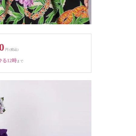
0
円 (税込)
ひる12時
まで