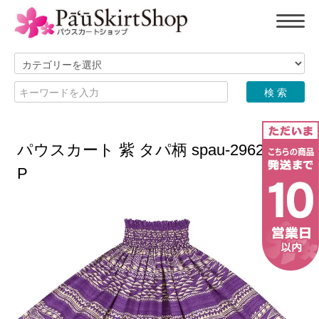
パウスカート 紫 タパ柄 spau-2962PPP
P