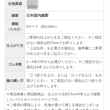
生地質感
日本国内縫製
縫製
横幅
4ヤード（約3.65m）
（生地長）
ご希望の仕上がり丈をご指定ください。※ご指定
がない場合は約73cmでお作りします。
仕上がり丈
「上記以外」をお選びの場合は、備考欄にご希望
の仕上がり丈をご記入ください。
1～4本の中からお選びください。※ご指定がない
ゴム本数
場合は4本ゴムでお作りします。
「三つ折り仕上げ」または「ロック仕上げ」をお
脇の縫い方
選びください。※ご指定のない場合は三つ折り仕
上げでお作りします。
※商品画像と商品動画は、仕上がり丈約73cm/4本ゴムで縫製
したパウスカートのイメージです。
※ご着用の環境により、生地が透けて感じる場合がございま