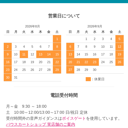
営業日について
2026年8月
2026年9月
日
月
火
水
木
金
土
日
月
火
水
木
金
土
1
1
2
3
4
5
2
3
4
5
6
7
8
6
7
8
9
10
11
12
9
10
11
12
13
14
15
13
14
15
16
17
18
19
16
17
18
19
20
21
22
20
21
22
23
24
25
26
23
24
25
26
27
28
29
27
28
29
30
30
31
：休業日
電話受付時間
月～金 9:30 ～ 18:00
土 10:00～12:00/13:00～17:00 日/祝日 定休
受付時間外の音声ガイダンスは
ボイスゲート
を使用しています。
パウスカートショップ 実店舗のご案内