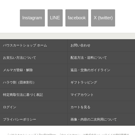
Instagram
LINE
facebook
X (twitter)
パウスカートショップ ホーム
お問い合わせ
お支払い方法について
配送方法・送料について
メルマガ登録・解除
返品・交換のガイドライン
ハラウ割（団体割引）
ギフトラッピング
特定商取引法に基づく表記
マイアカウント
ログイン
カートを見る
プライバシーポリシー
画像・内容の二次利用について
『パウスカートショップ / PauSkirtShop』『ウルベヒヤーン』は株式会社ハレハワイイの登録商標で