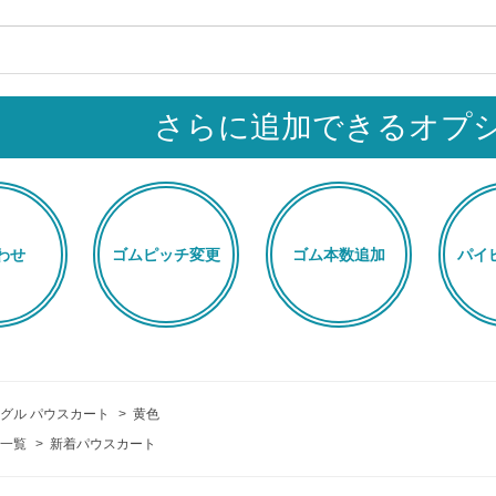
さらに追加できるオプ
わせ
ゴムピッチ変更
ゴム本数追加
パイ
グル パウスカート
>
黄色
一覧
>
新着パウスカート