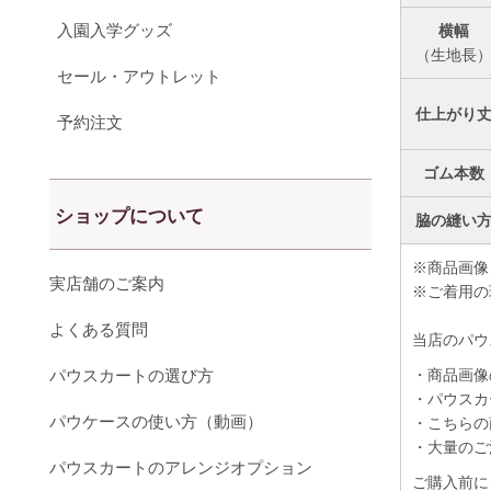
入園入学グッズ
横幅
（生地長
セール・アウトレット
仕上がり
予約注文
ゴム本数
ショップについて
脇の縫い
※商品画像
実店舗のご案内
※ご着用の
よくある質問
当店のパウ
パウスカートの選び方
・商品画像
・パウスカ
パウケースの使い方（動画）
・こちらの
・大量のご
パウスカートのアレンジオプション
ご購入前に