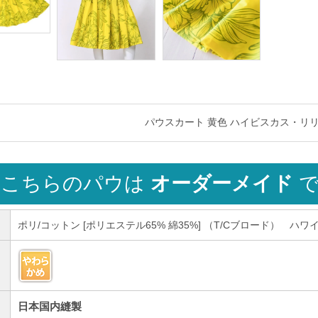
パウスカート 黄色 ハイビスカス・リリー柄 
こちらのパウは
オーダーメイド
で
ポリ/コットン [ポリエステル65% 綿35%] （T/Cブロード） ハ
日本国内縫製