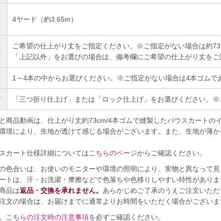
4ヤード（約3.65m）
）
ご希望の仕上がり丈をご指定ください。※ご指定がない場合は約73
丈
「上記以外」をお選びの場合は、備考欄にご希望の仕上がり丈をご
1～4本の中からお選びください。※ご指定がない場合は4本ゴムで
方
「三つ折り仕上げ」または「ロック仕上げ」をお選びください。※
と商品動画は、仕上がり丈約73cm/4本ゴムで縫製したパウスカートの
環境により、生地が透けて感じる場合がございます。また、生地が薄か
スカート仕様詳細については
こちらのページ
からご確認ください。
の色合いは、お使いのモニターや環境の照明により、実物と異なって見
ートは、汗・お洗濯・摩擦などで色落ちや色移りしやすい特性がありま
商品は
返品・交換を承れません。
あらかじめご了承のうえご注文いただ
注文の場合は、お届けまでに通常よりお時間をいただく場合がございま
、
こちらの注文時の注意事項
を必ずご確認ください。