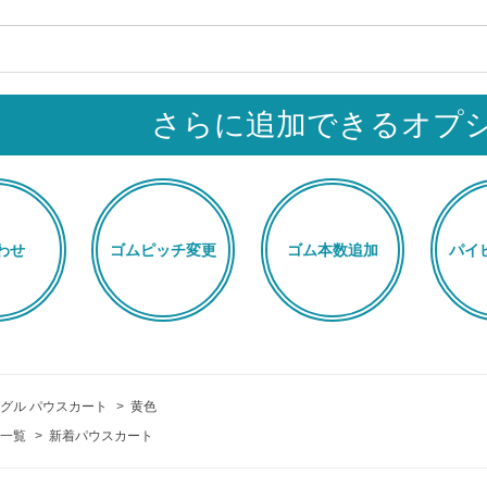
さらに追加できるオプ
わせ
ゴムピッチ変更
ゴム本数追加
パイ
グル パウスカート
>
黄色
一覧
>
新着パウスカート