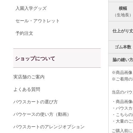
入園入学グッズ
横幅
（生地長
セール・アウトレット
仕上がり
予約注文
ゴム本数
ショップについて
脇の縫い
※商品画像
実店舗のご案内
※ご着用の
よくある質問
当店のパウ
パウスカートの選び方
・商品画像
・パウスカ
パウケースの使い方（動画）
・こちらの
・大量のご
パウスカートのアレンジオプション
ご購入前に