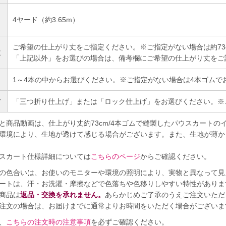
4ヤード（約3.65m）
）
ご希望の仕上がり丈をご指定ください。※ご指定がない場合は約73
丈
「上記以外」をお選びの場合は、備考欄にご希望の仕上がり丈をご
1～4本の中からお選びください。※ご指定がない場合は4本ゴムで
方
「三つ折り仕上げ」または「ロック仕上げ」をお選びください。※
と商品動画は、仕上がり丈約73cm/4本ゴムで縫製したパウスカートの
環境により、生地が透けて感じる場合がございます。また、生地が薄か
スカート仕様詳細については
こちらのページ
からご確認ください。
の色合いは、お使いのモニターや環境の照明により、実物と異なって見
ートは、汗・お洗濯・摩擦などで色落ちや色移りしやすい特性がありま
商品は
返品・交換を承れません。
あらかじめご了承のうえご注文いただ
注文の場合は、お届けまでに通常よりお時間をいただく場合がございま
、
こちらの注文時の注意事項
を必ずご確認ください。