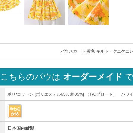
パウスカート 黄色 キルト・ケニケニレイ柄 
こちらのパウは
オーダーメイド
で
ポリ/コットン [ポリエステル65% 綿35%] （T/Cブロード） ハ
日本国内縫製