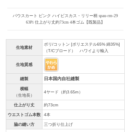
パウスカート ピンク ハイビスカス・リリー柄 spau-rm-29
63Pi 仕上がり丈約73cm 4本ゴム【既製品】
ポリ/コットン [ポリエステル65% 綿35%]
生地素材
（T/Cブロード） ハワイより輸入
生地質感
日本国内自社縫製
縫製
横幅
4ヤード（約3.65m）
（生地長）
仕上がり丈
約73cm
ウエストゴム本数
4本
脇の縫い方
三つ折り仕上げ