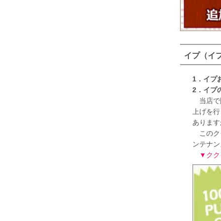
イプ（イ
1．イプ
2．イプ
当店で販
上げを行
あります
このクク
ンテナン
▼クク