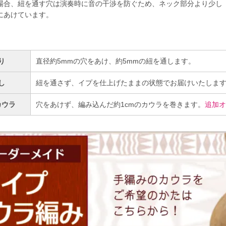
場合、紐を通す穴は演奏時に音の干渉を防ぐため、ネック部分より少し
にあけています。
り
直径約5mmの穴をあけ、約5mmの紐を通します。
し
紐を通さず、イプを仕上げたままの状態でお届けいたしま
カウラ
穴をあけず、編み込んだ約1cmのカウラを巻きます。
追加オ