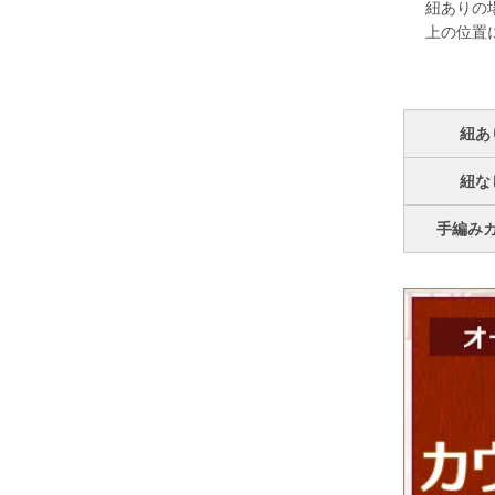
紐ありの
上の位置
紐あ
紐な
手編み