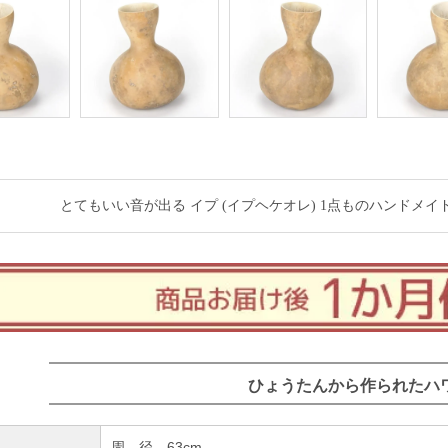
とてもいい音が出る イプ (イプヘケオレ) 1点ものハンドメイド (ヒロ せ
ひょうたんから作られたハ
周 径 63cm