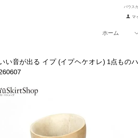
パウス
マ
ホーム
いい音が出る イプ (イプヘケオレ) 1点ものハン
u260607