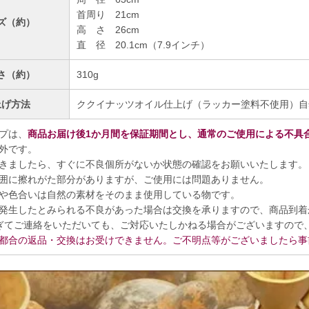
首周り 21cm
ズ（約）
高 さ 26cm
直 径 20.1cm（7.9インチ）
さ（約）
310g
上げ方法
ククイナッツオイル仕上げ（ラッカー塗料不使用）自
プは、
商品お届け後1か月間を保証期間とし、通常のご使用による不具
外です。
きましたら、すぐに不良個所がないか状態の確認をお願いいたします。
囲に擦れがた部分がありますが、ご使用には問題ありません。
や色合いは自然の素材をそのまま使用している物です。
発生したとみられる不良があった場合は交換を承りますので、商品到着
ぎてご連絡をいただいても、ご対応いたしかねる場合がございますので
都合の返品・交換はお受けできません。ご不明点等がございましたら事