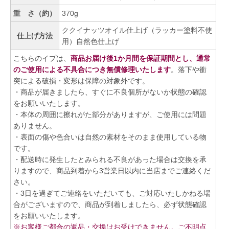
重 さ（約）
370g
ククイナッツオイル仕上げ（ラッカー塗料不使
仕上げ方法
用）自然色仕上げ
こちらのイプは、
商品お届け後1か月間を保証期間とし、通常
のご使用による不具合につき無償修理いたします
。落下や衝
突による破損・変形は保障の対象外です。
・商品が届きましたら、すぐに不良個所がないか状態の確認
をお願いいたします。
・本体の周囲に擦れがた部分がありますが、ご使用には問題
ありません。
・表面の傷や色合いは自然の素材をそのまま使用している物
です。
・配送時に発生したとみられる不良があった場合は交換を承
りますので、商品到着から3営業日以内に当店までご連絡くだ
さい。
・3日を過ぎてご連絡をいただいても、ご対応いたしかねる場
合がございますので、商品が到着しましたら、必ず状態確認
をお願いいたします。
※お客様ご都合の返品・交換はお受けできません。ご不明点