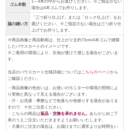
1～4本の中からお選びください。※ご指定がない
ゴム本数
場合は4本ゴムでお作りします。
「三つ折り仕上げ」または「ロック仕上げ」をお
脇の縫い方
選びください。※ご指定のない場合は三つ折り仕
上げでお作りします。
※商品画像と商品動画は、仕上がり丈約73cm/4本ゴムで縫製
したパウスカートのイメージです。
※ご着用の環境により、生地が透けて感じる場合がございま
す。
当店のパウスカート仕様詳細については
こちらのページ
から
ご確認ください。
・商品画像の色合いは、お使いのモニターや環境の照明によ
り実物と異なって見える場合がございます。
・汗・お洗濯・摩擦などで色落ちや色移りする場合がありま
すので、十分ご注意ください。
・こちらの商品は
返品・交換を承れません。
あらかじめご了
承のうえご注文いただきますようお願いいたします。
・大量のご注文の場合は、お届けまでに通常よりお時間をい