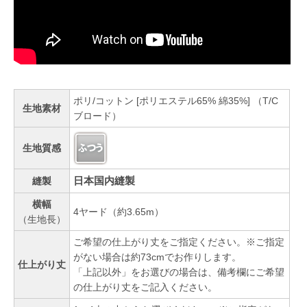
ポリ/コットン [ポリエステル65% 綿35%] （T/C
生地素材
ブロード）
生地質感
日本国内縫製
縫製
横幅
4ヤード（約3.65m）
（生地長）
ご希望の仕上がり丈をご指定ください。※ご指定
がない場合は約73cmでお作りします。
仕上がり丈
「上記以外」をお選びの場合は、備考欄にご希望
の仕上がり丈をご記入ください。