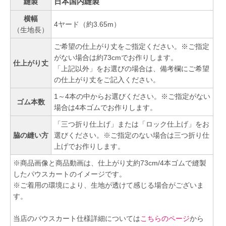
日本国内縫製
縫製
横幅
4ヤード（約3.65m）
（生地長）
ご希望の仕上がり丈をご指定ください。※ご指定
がない場合は約73cmでお作りします。
仕上がり丈
「上記以外」をお選びの場合は、備考欄にご希望
の仕上がり丈をご記入ください。
1～4本の中からお選びください。※ご指定がない
ゴム本数
場合は4本ゴムでお作りします。
「三つ折り仕上げ」または「ロック仕上げ」をお
脇の縫い方
選びください。※ご指定のない場合は三つ折り仕
上げでお作りします。
※商品画像と商品動画は、仕上がり丈約73cm/4本ゴムで縫製
したパウスカートのイメージです。
※ご着用の環境により、生地が透けて感じる場合がございま
す。
当店のパウスカート仕様詳細については
こちらのページ
から