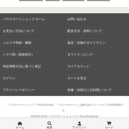
パウスカートショップ ホーム
お問い合わせ
お支払い方法について
配送方法・送料について
メルマガ登録・解除
返品・交換のガイドライン
ハラウ割（団体割引）
ギフトラッピング
特定商取引法に基づく表記
マイアカウント
ログイン
カートを見る
プライバシーポリシー
画像・内容の二次利用について
『パウスカートショップ / PauSkirtShop』『ウルベヒヤーン』は株式会社ハレハワイイの登録商標で
す。
©2009-
2026 パウスカートショップ / PauSkirtShop
ホーム
検索
アカウント
カート