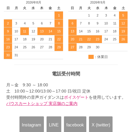
2026年8月
2026年9月
日
月
火
水
木
金
土
日
月
火
水
木
金
土
1
1
2
3
4
5
2
3
4
5
6
7
8
6
7
8
9
10
11
12
9
10
11
12
13
14
15
13
14
15
16
17
18
19
16
17
18
19
20
21
22
20
21
22
23
24
25
26
23
24
25
26
27
28
29
27
28
29
30
30
31
：休業日
電話受付時間
月～金 9:30 ～ 18:00
土 10:00～12:00/13:00～17:00 日/祝日 定休
受付時間外の音声ガイダンスは
ボイスゲート
を使用しています。
パウスカートショップ 実店舗のご案内
Instagram
LINE
facebook
X (twitter)