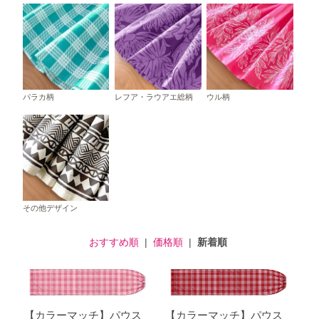
パラカ柄
レフア・ラウアエ総柄
ウル柄
その他デザイン
おすすめ順
|
価格順
|
新着順
【カラーマッチ】パウス
【カラーマッチ】パウス