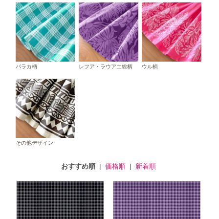
パラカ柄
レフア・ラウアエ総柄
ウル柄
その他デザイン
おすすめ順
|
価格順
|
新着順