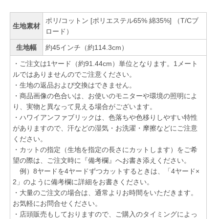
ポリ/コットン [ポリエステル65% 綿35%] （T/Cブ
生地素材
ロード）
生地幅
約45インチ（約114.3cm）
・ご注文は1ヤード（約91.44cm）単位となります。1メート
ルではありませんのでご注意ください。
・生地の返品および交換はできません。
・商品画像の色合いは、お使いのモニターや環境の照明によ
り、実物と異なって見える場合がございます。
・ハワイアンファブリックは、色落ちや色移りしやすい特性
がありますので、汗などの湿気・お洗濯・摩擦などにご注意
ください。
・カットの指定（生地を指定の長さにカットします）をご希
望の際は、ご注文時に『備考欄』へお書き添えください。
例）8ヤードを4ヤードずつカットするときは、「4ヤード×
2」のように備考欄に詳細をお書きください。
・大量のご注文の場合は、通常よりお時間をいただきます。
お気軽にお問合せください。
・店頭販売もしておりますので、ご購入のタイミングによっ